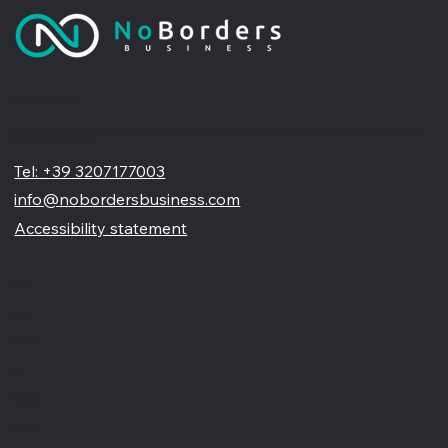
No Borders Business
Siamo un'agenzia di web design partner ufficiale Wix, specializzata nel migliorare la tua presenza online. Offriamo soluzioni su misura per restyling o nuovi siti professionali, visivamente accattivanti e
pensati per far crescere il tuo business
Tel: +39 3207177003
info@nobordersbusiness.com
Accessibility statement
Menù
Home
Chi siamo
Blog
Partnership