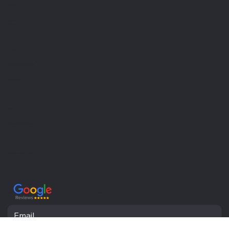
Portfolio
Contatti
Recensioni
Glossario
Servizi
Creazione siti internet
Visual design
Gestione informatica
Settori
Professionisti sanitari
Liberi professionisti
Piccole medie imprese
Newsletter
Resta aggiornato con le ultime novità e ricevi informazioni utili direttamente nella tua casella di posta