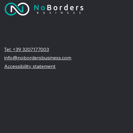
No Borders Business
Siamo un'agenzia di web design partner ufficiale Wix, specializzata nel migliorare la tua presenza online. Offriamo soluzioni su misura per restyling o nuovi siti professionali, visivamente accattivanti e
pensati per far crescere il tuo business
Tel: +39 3207177003
info@nobordersbusiness.com
Accessibility statement
Menù
Home
Chi siamo
Blog
Partnership