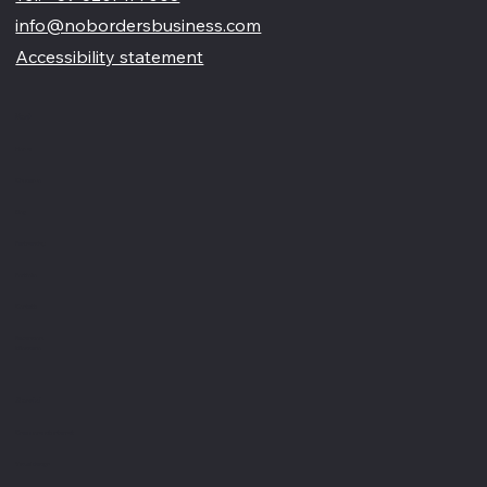
Tel: +39 3207177003
info@nobordersbusiness.com
Accessibility statement
Menù
Home
Chi siamo
Blog
Partnership
Portfolio
Contatti
Recensioni
Glossario
Servizi
Creazione siti internet