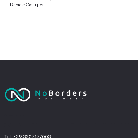
Dopo Milano e Palermo , anche l’edizione 2025 del Congresso
Nazionale AIOLP ospiterà un nuovo intervento curato da
Daniele Casti per...
No Borders Business
Siamo un'agenzia di web design partner ufficiale Wix, specializzata nel migliorare la tua presenza online. Offriamo soluzioni su misura per restyling o nuovi siti professionali, visivamente accattivanti e
pensati per far crescere il tuo business